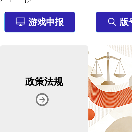
游戏申报
版
ꀖ
ꄠ
政策法规