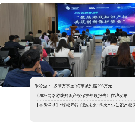
【最新】2024年度上海版权十大典型案件发布
米哈游案例入选最高法2024年人民法院知识产权典型
中央网信办发布2025年“清朗”系列专项行动整治重点
米哈游向游戏泄密行为重拳出击，累计追责200余人
斩断游戏外挂产业链，米哈游联合警方向黑灰产“亮剑
中国音数协组织编写的首套数字出版系列教材在京发
恺英网络荣获知识产权合规管理体系认证
米哈游：“多摩万事屋”终审被判赔298万元
《2026网络游戏知识产权保护年度报告》在沪发布