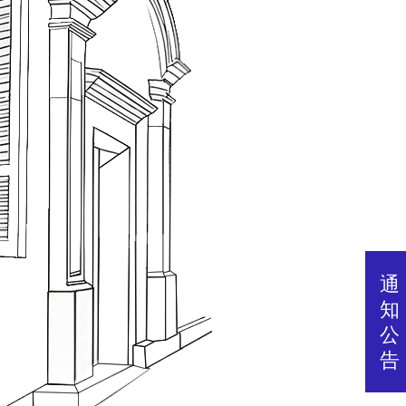
通
知
公
告