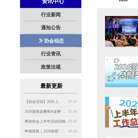
资讯中心
行业新闻
通知公告
ꅀ
协会动态
行业资讯
政策法规
最新更新
聚力春招攻坚 赋能产业发展——上海市网络游戏行业协会携27家游企参与高校招聘会
精准匹配促共赢 校企四方聚英才
从“招人”到“育人”：上海游戏产业人才培育观察
当超现实主义遇见红色记忆｜上海市网络游戏行业协会妇女节艺术之旅圆满落幕
【校企联动】上海游戏大厂齐聚华师大 精准对接校园优质人才
上海市网络游戏行业协会第三届第二次理事会会议顺利召开
上海市网络游戏行业协会第三届会员大会第一次会议圆满举行
搭建校企桥梁，赋能人才未来|上海网游协会携手26家游戏企业走进2026届上海高校毕业生秋季校园现场招聘会
推动跨界共赢——上海市网络游戏行业协会游戏文创衍生品交流会在沪举行
上海市网络游戏行业协会与广东省游戏产业协会签署战略合作框架协议
04-01
03-29
03-26
03-26
03-26
02-04
11-13
10-01
09-24
09-12
【协会活动】2026 上海游戏产业精英大会暨上海游戏出版产业报告发布会顺利召开
07-31
2026游戏金狮奖&金狮·新锐奖获各界响应
07-10
网游协会上半年活动回顾
07-03
申报答疑｜2026游戏“金狮奖”申报9个常见问题
06-26