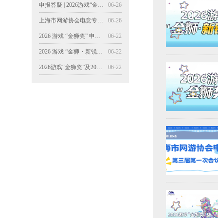
申报答疑 | 2026游戏“金狮・新锐奖"申报11个常见问题
06-26
上海市网游协会电竞专委会第三届第一次会议顺利召开
06-26
2026 游戏 “金狮奖” 申报指南
06-22
2026 游戏 “金狮・新锐奖” 申报指南
06-22
2026游戏“金狮奖”及2026游戏“金狮·新锐奖”征集启动！
06-22
【会员活动】“版权同行 创游未来”游戏产业知识产权保护交流会成功举办
04-20