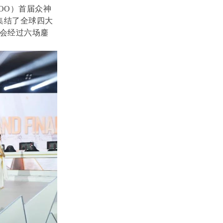
OO）首届众神
场集结了全球四大
公会经过六场鏖