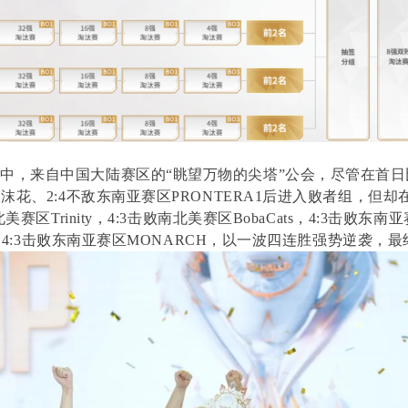
中，来自中国大陆赛区的“眺望万物的尖塔”公会，尽管在首日比
沫花、2:4不敌东南亚赛区PRONTERA1后进入败者组，但
美赛区Trinity，4:3击败南北美赛区BobaCats，4:3击败东南
1，4:3击败东南亚赛区MONARCH，以一波四连胜强势逆袭，