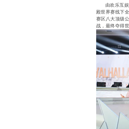
由欢乐互娱
殿世界赛线下全
赛区八大顶级公
战，最终夺得