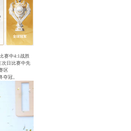
赛中4:1战胜
却在次日比赛中先
亚赛区
最终夺冠。