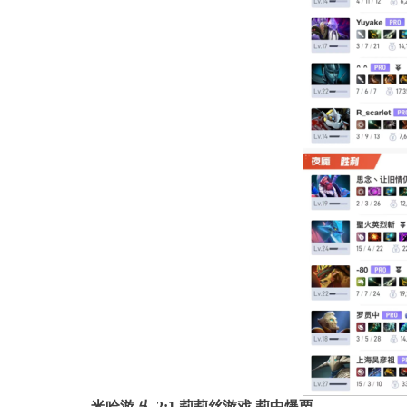
米哈游.
乆
2:1 莉莉丝游戏.莉中爆栗