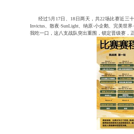
经过
5月1
7
日、1
8
日
两
天，共2
2
场
比赛
近三
Invictus、散夜·
SunLight
、纳原·小企鹅、完美世界·
我吃一口，这
八支战队突出重围，锁定晋级赛，正