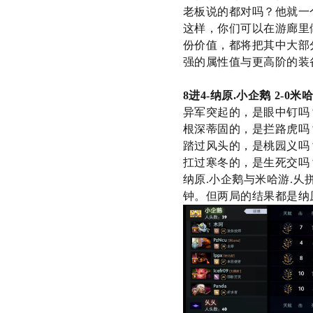
老板说的都对吗？他就一
这样，你们可以在游廊里
份价值，都将把其中大部
强的属性值与更高阶的装
8
进
4-
纳原
.
小企鹅
2-0
米
异军突起的，是眼中钉吗
根深蒂固的，是拦路虎吗
踏过风头的，是桃园义吗
扛过寒冬的，是生死交吗
纳原
.
小企鹅与米哈游
.
乆
钟。但两局的结果都是纳