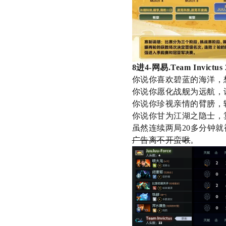
8
进
4-
网易
.Team Invictus
你说你喜欢碧蓝的海洋，
你说你愿化战舰为远航，
你说你珍视亲情的臂膀，
你说你甘为江湖之隐士，
虽然连续两局
20
多分钟就
广告离不开蛮啾
。