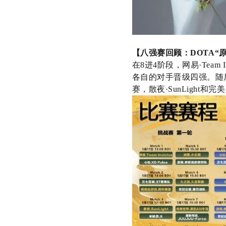
【八强赛回顾：
DOTA
“
在
8
进
4
阶段，网易·
Team I
各自的对手晋级四强。随
赛，散夜·
SunLight
和完美