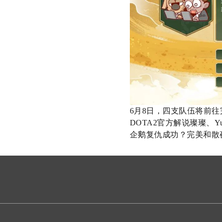
6
月
8
日，四支队伍将前往
DOTA2
官方解说璨璨、
Y
企鹅复仇成功？完美和散