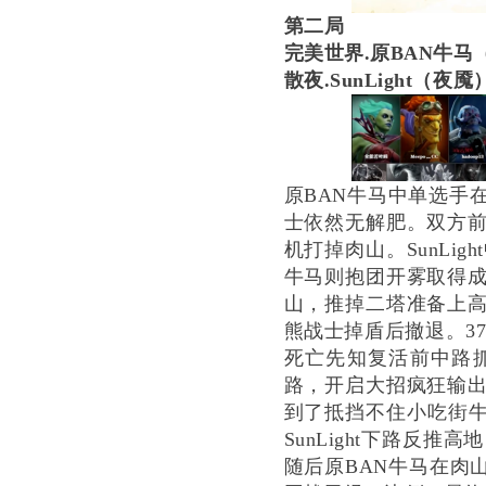
第二局
完美世界
.原BAN牛
散夜
.SunLight
原
BAN牛马中单选手
士依然无解肥。双方前期
机打掉肉山。SunLi
牛马则抱团开雾取得成效
山，推掉二塔准备上高。
熊战士掉盾后撤退。3
死亡先知复活前中路
路，开启大招疯狂输出S
到了抵挡不住小吃街牛蛙
SunLight下路反
随后原BAN牛马在肉山