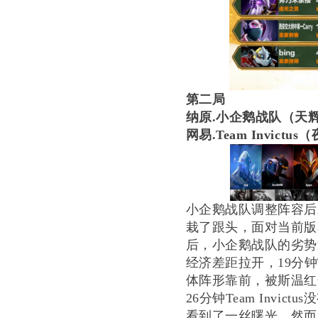
第二局
纳原
.小企鹅战队（天
网易
.Team Inv
小企鹅战队调整阵容后
栽了跟头，面对当前版
后，小企鹅战队的劣势
经济差距拉开，19分钟Tea
体阵形靠前，被斯温红
26分钟Team Inv
看到了一丝曙光。然而