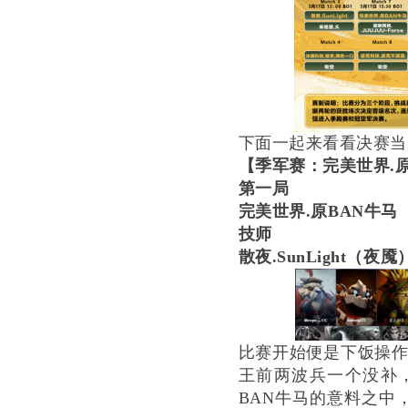
下面一起来看看决赛当
【季军赛：完美世界
.
第一局
完美世界
.原BAN牛
技师
散夜
.SunLight
比赛开始便是下饭操
王前两波兵一个没补，
BAN牛马的意料之中