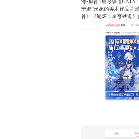
海•原神×星穹铁道ONL
宁娜”形象的美术作品为
神》《崩坏：星穹铁道》