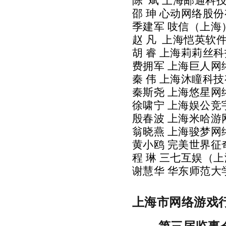
陈
斌
上海邮通科
邵
珅
心动网络股
季建军
吱信（上海
赵
凡
上海恺英软
胡
睿
上海莉莉丝科
费拥军
上海巨人网
秦
伟
上海沐瞳科
秦斯尧
上海悠星网
徐啸宁
上海娱公竞
殷春波
上海米哈游
翁晓燕
上海骏梦网
黄小鸥
完美世界征
程
琳
三七互娱（上
谢慧华
华东师范大
上海市网络游戏