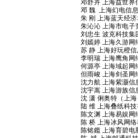
邓舒卉
上海益世界
邓
魏
上海幻电信
朱
刚
上海蓝天经济
朱沁沁
上海市电子
刘忠生
波克科技集
刘嫣婷
上海久游网
苏
静
上海好玩橙信
李明瑞
上海鹰角网
何源亭
上海域起网
但雨峻
上海剑圣网
沈力航
上海紫灏信
沈宇嵩
上海游族信
沈
潇
俐奥特（上海
陆
维
上海叠纸科技
陈文渊
上海易娱网
陈
桥
上海冰风网络
陈铭
鑑
上海育碧电