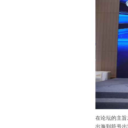
在论
坛的主旨
出
海到符号出