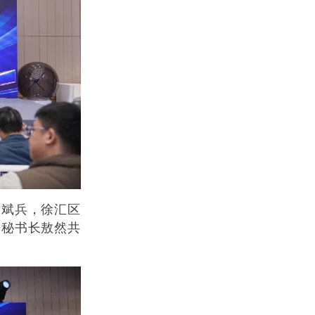
黄斌兵，徐汇区
兼秘书长敖然共