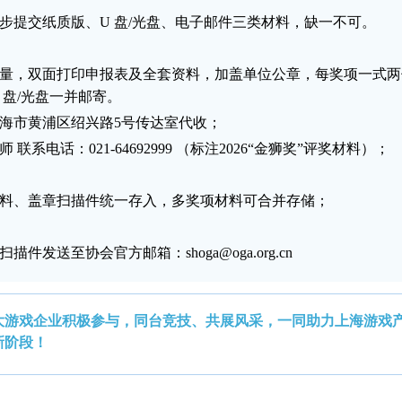
步提交
纸质版、U 盘
/光盘
、电子邮件
三类材料，缺一不可。
量，双面打印申报表及全套资料，加盖单位公章，每奖项一式两
 盘/光盘一并邮寄。
海市黄浦区绍兴路5号传达室代收；
联系电话：021-64692999 （
标注2026“
金狮奖
”评奖材料
）；
料、盖章扫描件统一存入，多奖项材料可合并存储；
扫描件发送至协会官方邮箱：
shoga@oga.org.cn
大游戏企业积极参与，同台竞技、共展风采，一同助力上海游戏
新阶段！