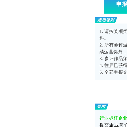
申
通用规则
1.
请按奖项
料。
2.
所有参评
续运营奖外，
3.
参评作品
4.
往届已获
5.
全部申报
要求
行业标杆企
提交企业简