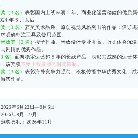
类
戏奖（
3
名）
表彰国内上线未满
2
年、商业化运营稳健的优质新
024
年
6
月以后。
计奖（
3
名）
嘉奖美术品质、原创视觉风格突出的作品；倡导规
要求明确标注工具及使用范围。
乐音效奖（
3
名）
授予作曲、音效设计专业度高，听觉体验沉浸
观与剧情的优秀作品。
（
3
名）
面向稳定运营超
5
年的长线产品，表彰其成熟的运营体
现，该奖项
不受上线及版号时间限制
。
戏奖（
3
名）
表彰海外竞争力强劲、积极传播中华优秀文化、成
海游戏作品。
026年6月22日—8月6日
2026年8月—9月
颁奖典礼：2026年11月