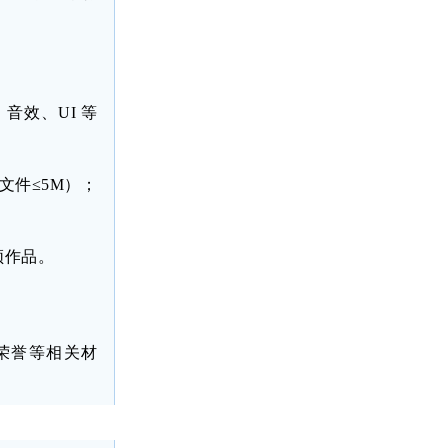
、音效、
UI
等
文件≤
5M
）；
频作品。
荣誉等相关材