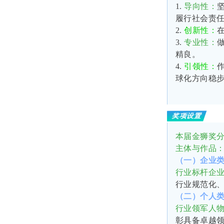
1.
导向性
：
履行社会责
2.
创新性
：
3.
专业性
：
精良。
4.
引领性
：
球化方向稳
奖项设置
本届金狮奖
主体与作品
（一）企业
行业标杆企
行业规范化
（二）个人
行业领军人
彰具备卓越