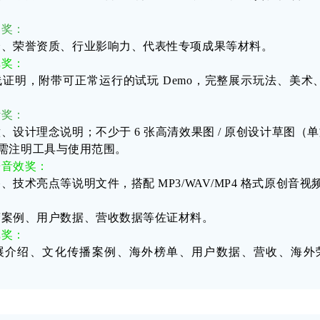
物奖
：
介、荣誉资质、行业影响力、代表性专项成果等材料。
戏奖
：
线证明，附带可正常运行的试玩
Demo
，完整展示玩法、美术
计奖
：
意、设计理念说明；不少于
6
张高清效果图
/
原创设计草图（单
需注明工具与使用范围。
乐音效奖
：
路、技术亮点等说明文件，搭配
MP3/WAV/MP4
格式原创音视
：
营案例、用户数据、营收数据等佐证材料。
戏奖
：
展介绍、文化传播案例、海外榜单、用户数据、营收、海外