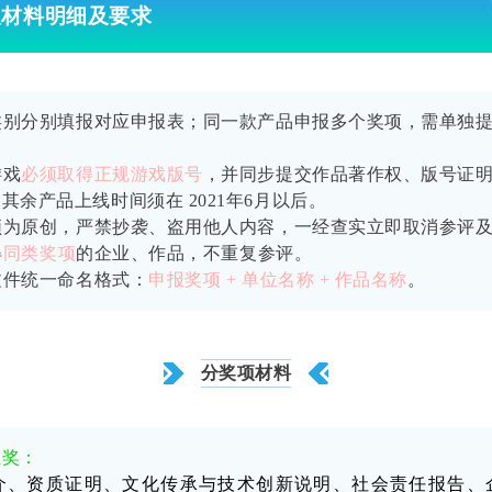
报材料明细及要求
类别分别填报对应申报表；同一款产品申报多个奖项，需单独
游戏
必须取得正规游戏版号
，并同步提交作品著作权、版号证
其余产品上线时间须在 2021年6月以后。
须为原创，严禁抄袭、盗用他人内容，一经查实立即取消参
评
得
同类奖项
的企业、作品，不重复参评。
文件统一命名格式：
申报奖项 + 单位名称 + 作品名称
。
分奖项材料
业奖
：
介、资质证明、文化传承与技术创新说明、社会责任报告、