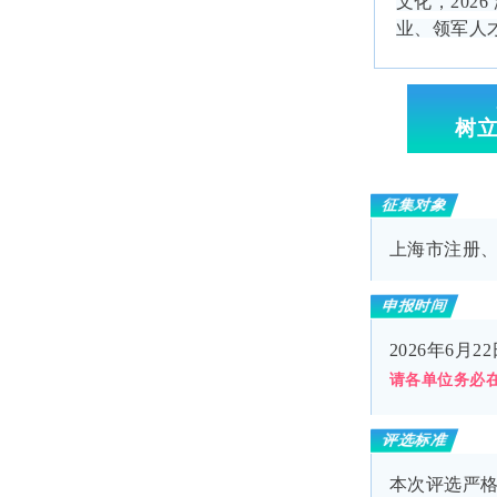
文化，
202
业、领军人
树
征集对象
上海市注册
申报时间
2026年6月2
请各单位务必
评选标准
本次评选严