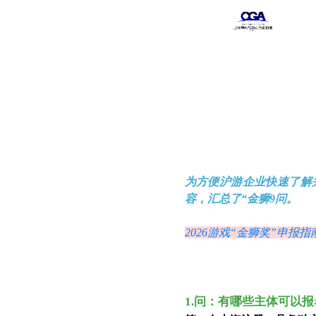
为方便
沪游
企业
快速了解
容
，汇总了“金狮9问
。
2026游戏“金狮奖”申报指
1
.
问
：
有
哪些主体可以报