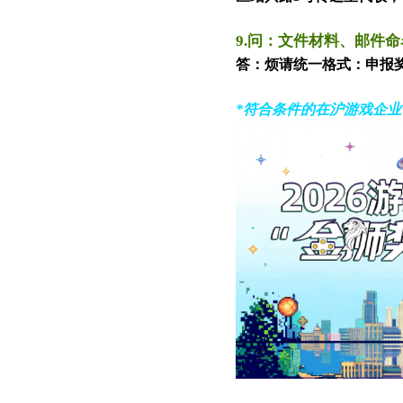
9.
问
：
文件
材料、邮件命
答
：
烦
请
统一格式：申报奖
*符合条件的在沪游戏企