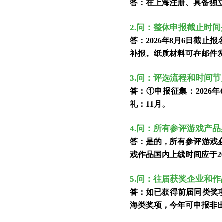
答
：在上海注册、具备独
2
.
问
：整体申报截止时间
答
：
2026年
8月6日截止
补报。纸质材料可在邮件
3
.
问
：评选流程和时间节
答
：①申报征集：
2026年
礼：
11月
。
4
.
问
：所有参评游戏产品
答
：是的，所有参评
游戏
戏作品国内上线时间应于20
5
.
问
：往届
获
奖
企业
和
作
答
：
如
已获得前届同类奖
海
类
奖项，今年可申报非