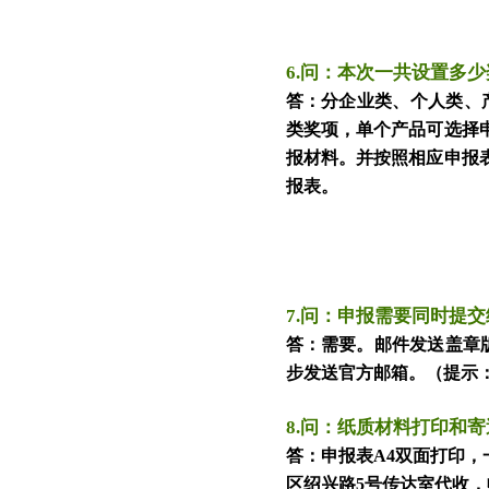
6.
问：本次一共设置多少
答：分企业类、个人类、
类奖项
，
单个产品可选择
报材料
。
并按
照相应申报
报表
。
7.
问
：申报
需要同时
提交
答
：需要
。
邮件发送
盖章
步发送官方邮箱。
（提示
8.
问
：纸质材料打印和寄
答
：申报表
A4
双面打印，
区绍兴路5号传达室代收，收件人