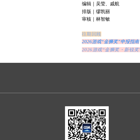
编辑
｜
吴莹、
戚航
排版
｜
缪凯丽
审核
｜
林智敏
往期回顾
2026游戏“金狮奖”申报指南
2026游戏“金狮奖・新锐